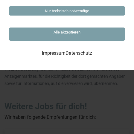
Bitte passen Sie Ihre
Cookie-Einstellungen
an, um
Nur technisch notwendige
die Karte von Google-Maps anzuzeigen.
Alle akzeptieren
Impressum
Datenschutz
Hinweis zum Anzeigenmarkt:
Trotz Überprüfung können wir keine Gewähr für die Inhalte des
Anzeigenmarktes, für die Richtigkeit der dort gemachten Angaben
sowie für Informationen, auf die verwiesen wird, übernehmen.
Weitere Jobs für dich!
Wir haben folgende Empfehlungen für dich: