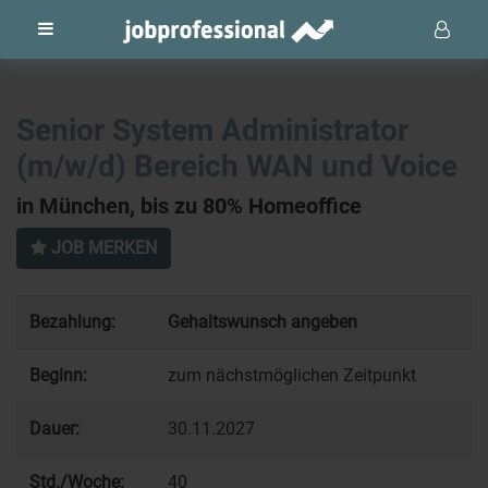
Senior System Administrator
(m/w/d) Bereich WAN und Voice
in München, bis zu 80% Homeoffice
JOB MERKEN
Bezahlung:
Gehaltswunsch angeben
Beginn:
zum nächstmöglichen Zeitpunkt
Dauer:
30.11.2027
Std./Woche:
40