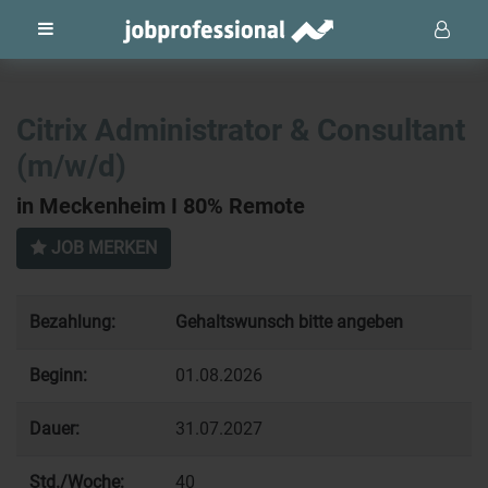
Citrix Administrator & Consultant
(m/w/d)
in Meckenheim I 80% Remote
JOB MERKEN
Bezahlung:
Gehaltswunsch bitte angeben
Beginn:
01.08.2026
Dauer:
31.07.2027
Std./Woche:
40