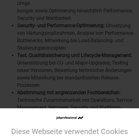
Umge
bungen sowie Optimierung hinsichtlich Performance,
Security und Wartbarkeit.
Security- und Performance-Optimierung:
Umsetzung
von Härtungsmaßnahmen, Analyse von Performance-
Bottlenecks, Mitwirkung bei Load-Balancing- und
Skalierungskonzepten.
Test, Qualitätssicherung und Lifecycle-Management:
Unterstützung bei CU- und Major-Upgrades, Testing
neuer Versionen, Bewertung technischer Änderungen
sowie Mitwirkung bei standardisierten Release-
Prozessen.
Abstimmung mit angrenzenden Fachbereichen:
Technische Zusammenarbeit mit Operations, Service
Management, Netzwerk, Security und Plattform-
Teams im Rahmen von Projekten und
Betriebsübergaben.
Diese Webseite verwendet Cookies