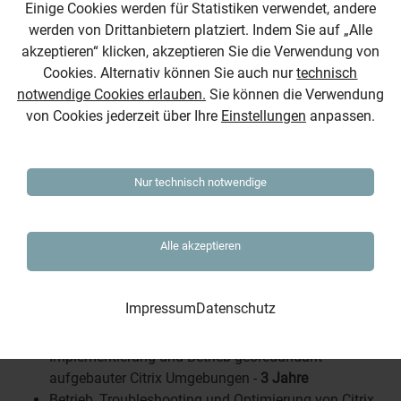
Einige Cookies werden für Statistiken verwendet, andere
Anforderungen
werden von Drittanbietern platziert. Indem Sie auf „Alle
akzeptieren“ klicken, akzeptieren Sie die Verwendung von
Qualifikationen:
Cookies. Alternativ können Sie auch nur
technisch
ITIL Foundation
notwendige Cookies erlauben.
Sie können die Verwendung
Deutsch C1 und Englisch B1
von Cookies jederzeit über Ihre
Einstellungen
anpassen.
Citrix Certified Associate - Virtualization (CCA - V)
Berufserfahrung:
Nur technisch notwendige
Durchführung von Projekttätigkeiten unter Nutzung
von agilen Methoden -
1 Jahr
Alle akzeptieren
Mitarbeit bei der Erstellung von IT-Konzepten,
Installationsanweisungen, Handlungsanweisungen,
Betriebshandbüchern und Sicherheitskonzepten nach
Impressum
Datenschutz
modernisierten IT-Grundschutz (BSI) im Umfeld
Behörden und/oder Verteidigung. -
3 Jahre
Implementierung und Betrieb georedundant
aufgebauter Citrix Umgebungen -
3 Jahre
Betrieb, Troubleshooting und Optimierung von Citrix