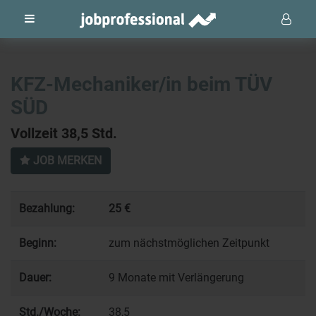
KFZ-Mechaniker/in beim TÜV
SÜD
Vollzeit 38,5 Std.
JOB MERKEN
Bezahlung:
25 €
Beginn:
zum nächstmöglichen Zeitpunkt
Dauer:
9 Monate mit Verlängerung
Std./Woche:
38,5