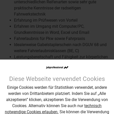
unterschiedlichen Reifenarten sowie sehr gute
praktische Kenntnisse der radseitigen
Fahrwerkstechnik
Erfahrung im Prüfwesen von Vorteil
Erfahren im Umgang mit Computer/PC,
Grundkenntnisse in Word, Excel und Email
Fahrerlaubnis für Pkw sowie Fahrpraxis
Idealerweise Gabelstaplerschein nach DGUV 68 und
weitere Fahrerlaubnisklassen (BE, C)
Leistungsbereitschaft und Fähigkeit zur körperlichen
Arbeit
Sehr gute Deutsch- und gute Englischkenntnisse in
Wort und Schrift
Diese Webseite verwendet Cookies
Hohe zeitliche und örtliche Flexibilität sowie
Einige Cookies werden für Statistiken verwendet, andere
Reisebereitschaft für Arbeitseinsätze an wechselnden
werden von Drittanbietern platziert. Indem Sie auf „Alle
Versuchsorten im In- und Ausland
akzeptieren“ klicken, akzeptieren Sie die Verwendung von
Cookies. Alternativ können Sie auch nur
technisch
notwendige Cookies erlauben.
Sie können die Verwendung