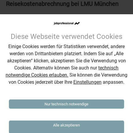
Reisekostenabrechnung bei LMU München
Einstieg zeitnah, in Teilzeit (ca. 30 Std.) bis Vollzeit
möglich
Diese Webseite verwendet Cookies
Einige Cookies werden für Statistiken verwendet, andere
werden von Drittanbietern platziert. Indem Sie auf „Alle
Gehaltswunsch angeben
akzeptieren“ klicken, akzeptieren Sie die Verwendung von
Projektmanagment Office (m/w/d)
Cookies. Alternativ können Sie auch nur
technisch
notwendige Cookies erlauben.
Sie können die Verwendung
in Bonn / 50% remote
von Cookies jederzeit über Ihre
Einstellungen
anpassen.
Nur technisch notwendige
ca. 4170 € brutto p. M.
Management-Assistenz (m/w/d) beim TÜV
Alle akzeptieren
Süd