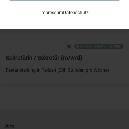
ab 01.08.2026 in Vollzeit (38,5 h / Woche) vorerst
Impressum
Datenschutz
befristet für 9 Monate
ca. 2000 € brutto (bei 20h)
Sekretärin / Sekretär (m/w/d)
Festanstellung in Teilzeit (20h Stunden pro Woche)
Jobs