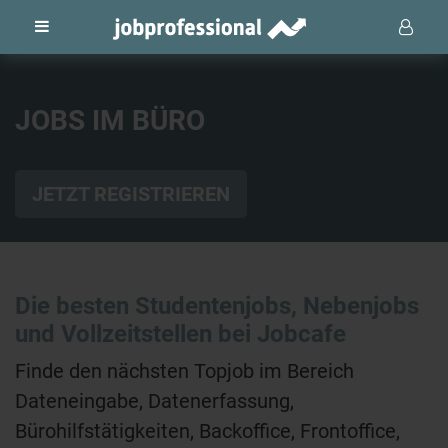
JOBS IM BÜRO
JETZT REGISTRIEREN
Die besten Studentenjobs, Nebenjobs
und Vollzeitstellen bei Jobcafe
Finde den nächsten Topjob im Bereich
Dateneingabe, Datenerfassung,
Bürohilfstätigkeiten, Backoffice, Frontoffice,