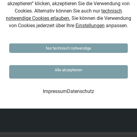
von 9 – 17 Uhr
akzeptieren“ klicken, akzeptieren Sie die Verwendung von
Cookies. Alternativ können Sie auch nur
technisch
notwendige Cookies erlauben.
Sie können die Verwendung
DIE JOB-BÖRSE GMBH MÜNCHEN
von Cookies jederzeit über Ihre
Einstellungen
anpassen.
Dietlindenstraße 15
80802 München
Tel.: 089-27312570
Nur technisch notwendige
Fax: 089-27312571
DIE JOB-BÖRSE GMBH HAMBURG
Alle akzeptieren
Von Melle-Park 2
20146 Hamburg
Impressum
Datenschutz
Tel.: 040-41623840
Fax: 040-41623837