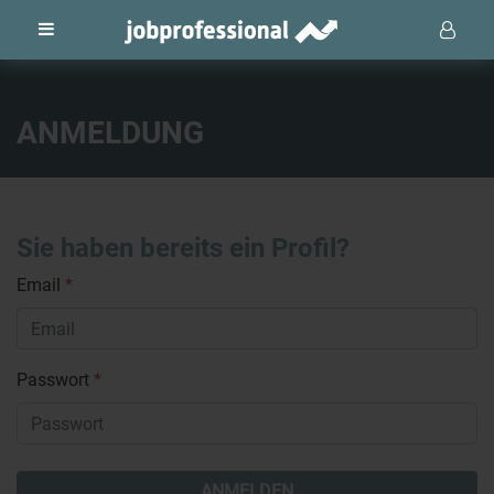
ANMELDUNG
Sie haben bereits ein Profil?
Email
*
Passwort
*
ANMELDEN