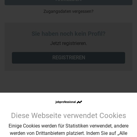
Zugangsdaten vergessen?
Sie haben noch kein Profil?
Jetzt registrieren.
REGISTRIEREN
Diese Webseite verwendet Cookies
Ihr Kontakt zu uns
Einige Cookies werden für Statistiken verwendet, andere
Wir sind für Sie erreichbar: Montags – Freitags
werden von Drittanbietern platziert. Indem Sie auf „Alle