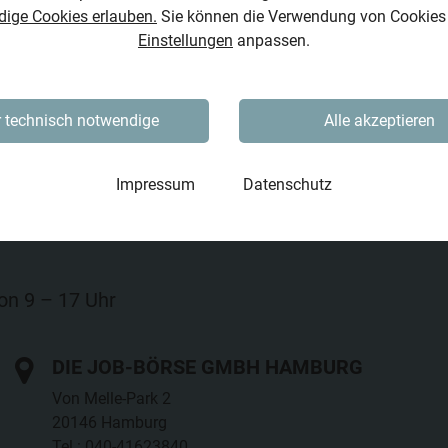
dige Cookies erlauben.
Sie können die Verwendung von Cookies j
Einstellungen
anpassen.
 technisch notwendige
Alle akzeptieren
Impressum
Datenschutz
von 9 – 17 Uhr
DIE JOB-BÖRSE GMBH HAMBURG
Von Melle-Park 2
20146 Hamburg
Tel.: 040-41623840