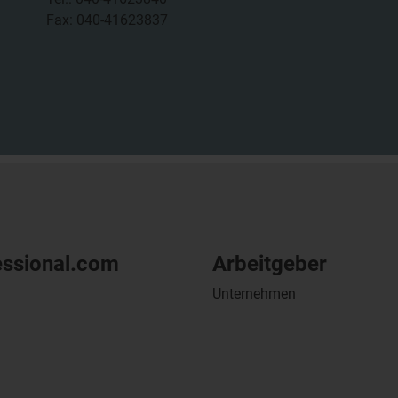
Fax: 040-41623837
essional.com
Arbeitgeber
Unternehmen