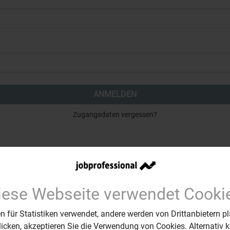
ANMELDEN
Zugangsdaten vergessen?
Sie haben noch kein Profil?
Jetzt registrieren.
iese Webseite verwendet Cooki
REGISTRIEREN
 für Statistiken verwendet, andere werden von Drittanbietern pl
klicken, akzeptieren Sie die Verwendung von Cookies. Alternativ