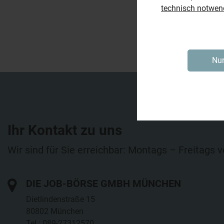
technisch notwen
Nur
Ihr Kontakt zu uns
Wir sind für Sie erreichbar: Montags – Freitags 
DIE JOB-BÖRSE GMBH MÜNCHEN
Dietlindenstraße 15
80802 München
Tel.: 089-27312570