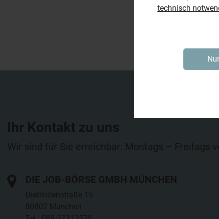
technisch notwen
Nur
Ihr Kontakt zu uns
Wir sind für Sie erreichbar: Montags – Freitags 
DIE JOB-BÖRSE GMBH MÜNCHEN
Dietlindenstraße 15
80802 München
Tel.: 089-27312570