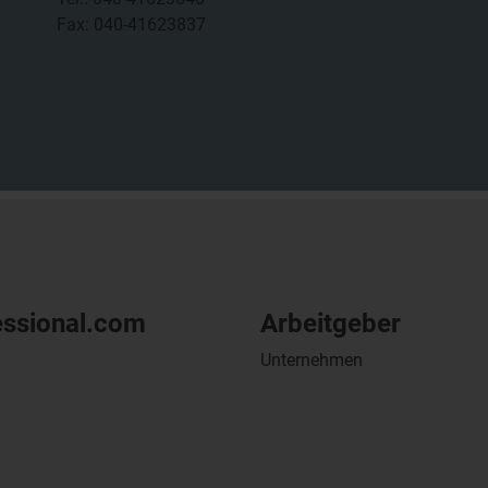
Fax: 040-41623837
essional.com
Arbeitgeber
Unternehmen