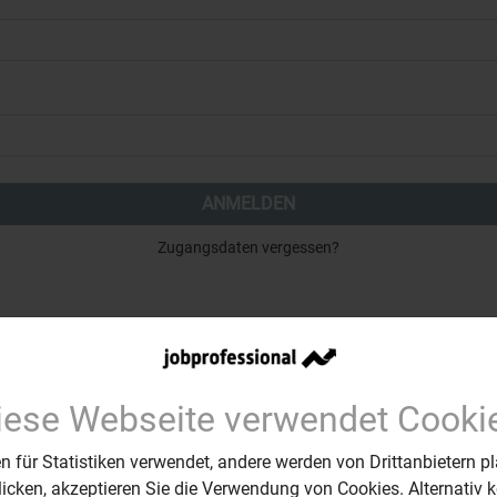
ANMELDEN
Zugangsdaten vergessen?
Sie haben noch kein Profil?
Jetzt registrieren.
iese Webseite verwendet Cooki
REGISTRIEREN
 für Statistiken verwendet, andere werden von Drittanbietern pl
klicken, akzeptieren Sie die Verwendung von Cookies. Alternativ