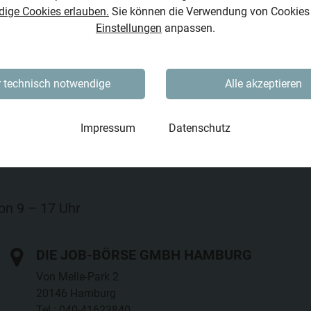
dige Cookies erlauben.
Sie können die Verwendung von Cookies j
Einstellungen
anpassen.
 technisch notwendige
Alle akzeptieren
Impressum
Datenschutz
von 9 – 17 Uhr
DIE JOB-BÖRSE GMBH HAMBURG
Von Melle-Park 2
20146 Hamburg
Tel.: 040-41623840