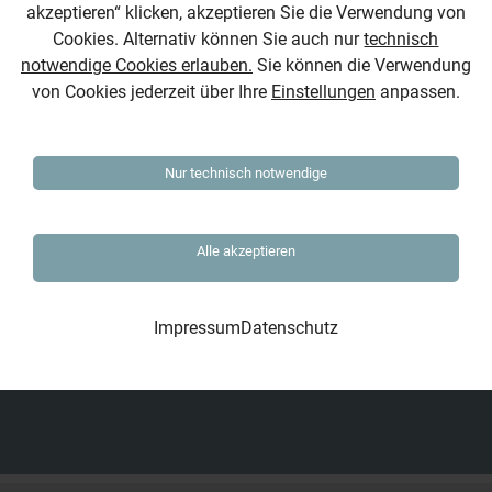
von 9 – 17 Uhr
akzeptieren“ klicken, akzeptieren Sie die Verwendung von
Cookies. Alternativ können Sie auch nur
technisch
notwendige Cookies erlauben.
Sie können die Verwendung
DIE JOB-BÖRSE GMBH MÜNCHEN
von Cookies jederzeit über Ihre
Einstellungen
anpassen.
Dietlindenstraße 15
80802 München
Tel.: 089-27312570
Nur technisch notwendige
Fax: 089-27312571
DIE JOB-BÖRSE GMBH HAMBURG
Alle akzeptieren
Von Melle-Park 2
20146 Hamburg
Impressum
Datenschutz
Tel.: 040-41623840
Fax: 040-41623837