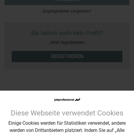
Zugangsdaten vergessen?
Sie haben noch kein Profil?
Jetzt registrieren.
REGISTRIEREN
Diese Webseite verwendet Cookies
Ihr Kontakt zu uns
Einige Cookies werden für Statistiken verwendet, andere
Wir sind für Sie erreichbar: Montags – Freitags
werden von Drittanbietern platziert. Indem Sie auf „Alle