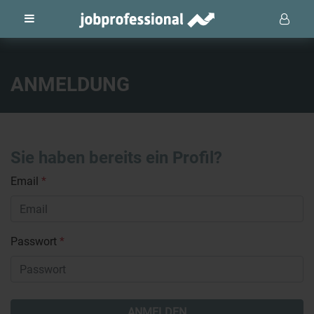
ANMELDUNG
Sie haben bereits ein Profil?
Email
*
Passwort
*
ANMELDEN